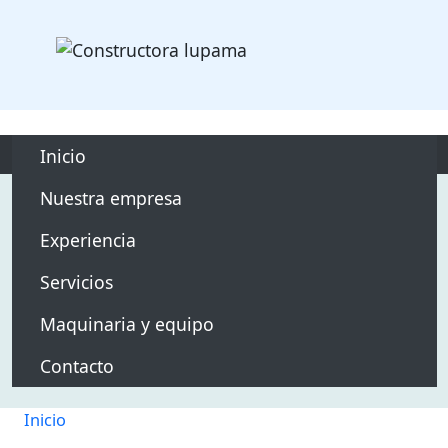
Pasar al contenido principa
main responsivo
Inicio
Nuestra empresa
Experiencia
Servicios
Maquinaria y equipo
Contacto
Inicio