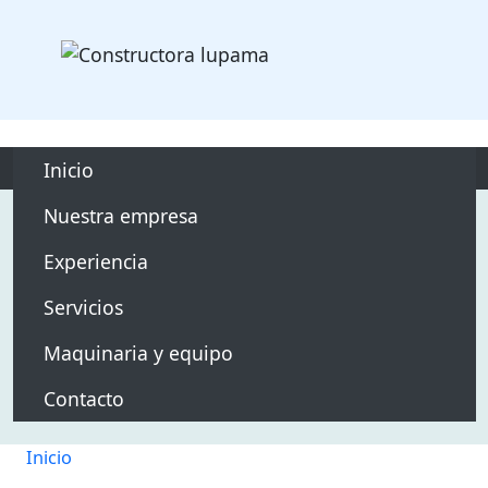
Pasar al contenido principa
main responsivo
Inicio
Nuestra empresa
Experiencia
Servicios
Maquinaria y equipo
Contacto
Inicio